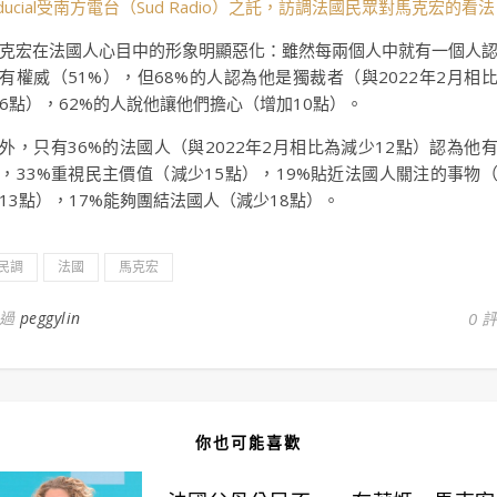
iducial受南方電台（Sud Radio）之託，訪調法國民眾對馬克宏的看
克宏在法國人心目中的形象明顯惡化：雖然每兩個人中就有一個人
有權威（51%），但68%的人認為他是獨裁者（與2022年2月相
6點），62%的人說他讓他們擔心（增加10點）。
外，只有36%的法國人（與2022年2月相比為減少12點）認為他
，33%重視民主價值（減少15點），19%貼近法國人關注的事物
13點），17%能夠團結法國人（減少18點）。
民調
法國
馬克宏
通過
peggylin
0 
你也可能喜歡