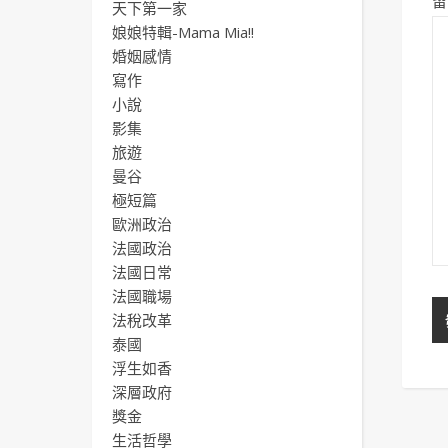
留
天下第一家
娘娘特輯-Mama Mia!!
婚姻感情
寫作
小說
影集
旅遊
曼谷
極短篇
歐洲政治
法國政治
法國日常
法國職場
法稅改革
泰國
浮生如香
深層政府
獎金
生活哲學