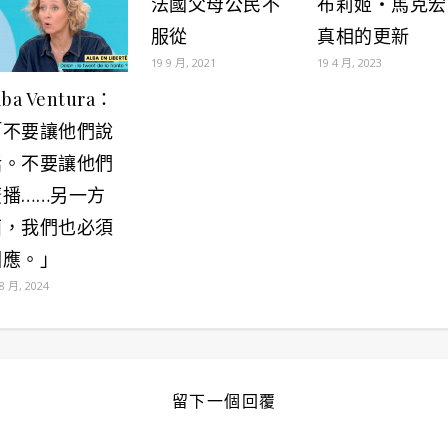
法國父母公民不
布莉姬・馬克宏
服從
真相的更新
19 9 月, 2021
19 4 月, 2023
lba Ventura：
「不要讓他們說
話。不要讓他們
廣播……另一方
面，我們也必須
回應。」
 8 月, 2024
留下一個回覆