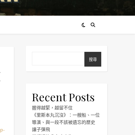
搜尋
在
Recent Posts
握得越緊，越留不住
《里斯本丸沉沒》：一艘船、一位
導演、與一段不該被遺忘的歷史
讓子彈飛
op-