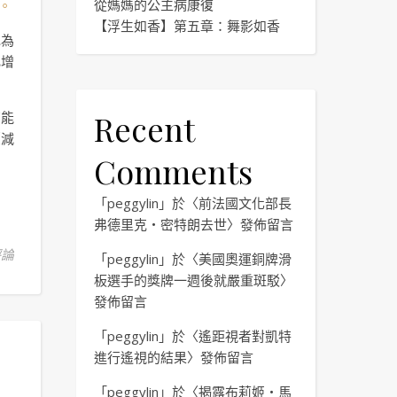
從媽媽的公主病康復
法。
【浮生如香】第五章：舞影如香
認為
比增
Recent
有能
（減
Comments
「
peggylin
」於〈
前法國文化部長
弗德里克・密特朗去世
〉發佈留言
評論
「
peggylin
」於〈
美國奧運銅牌滑
板選手的獎牌一週後就嚴重斑駁
〉
發佈留言
「
peggylin
」於〈
遙距視者對凱特
進行遙視的結果
〉發佈留言
「
peggylin
」於〈
揭露布莉姬・馬