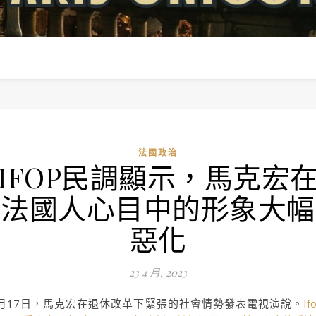
法國政治
IFOP民調顯示，馬克宏
法國人心目中的形象大幅
惡化
23 4 月, 2023
月17日，馬克宏在退休改革下緊張的社會情勢發表電視演說。
If