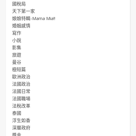
國稅局
天下第一家
娘娘特輯-Mama Mia!!
婚姻感情
寫作
小說
影集
旅遊
曼谷
極短篇
歐洲政治
法國政治
法國日常
法國職場
法稅改革
泰國
浮生如香
深層政府
獎金