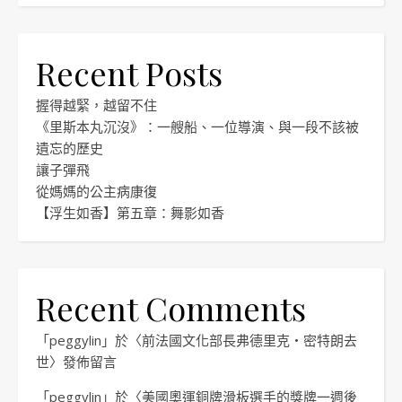
Recent Posts
握得越緊，越留不住
《里斯本丸沉沒》：一艘船、一位導演、與一段不該被
遺忘的歷史
讓子彈飛
從媽媽的公主病康復
【浮生如香】第五章：舞影如香
Recent Comments
「
peggylin
」於〈
前法國文化部長弗德里克・密特朗去
世
〉發佈留言
「
peggylin
」於〈
美國奧運銅牌滑板選手的獎牌一週後