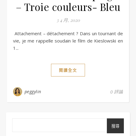
– Troie couleurs- Bleu
3 4 月, 2020
vie, je me rappelle soudain le film de Kieslowski en
1...
閱讀全文
peggylin
0 評論
搜尋