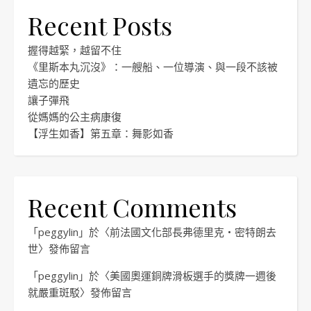
Recent Posts
握得越緊，越留不住
《里斯本丸沉沒》：一艘船、一位導演、與一段不該被
遺忘的歷史
讓子彈飛
從媽媽的公主病康復
【浮生如香】第五章：舞影如香
Recent Comments
「
peggylin
」於〈
前法國文化部長弗德里克・密特朗去
世
〉發佈留言
「
peggylin
」於〈
美國奧運銅牌滑板選手的獎牌一週後
就嚴重斑駁
〉發佈留言