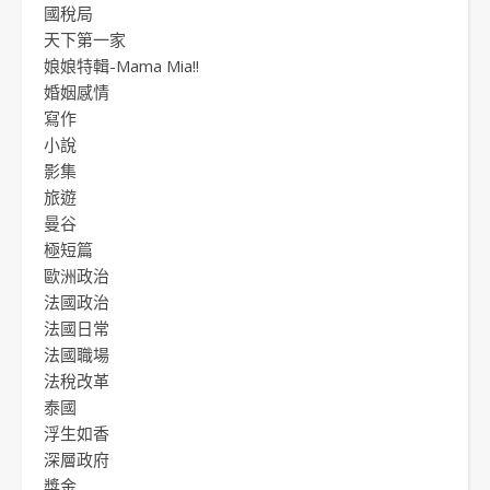
國稅局
天下第一家
娘娘特輯-Mama Mia!!
婚姻感情
寫作
小說
影集
旅遊
曼谷
極短篇
歐洲政治
法國政治
法國日常
法國職場
法稅改革
泰國
浮生如香
深層政府
獎金