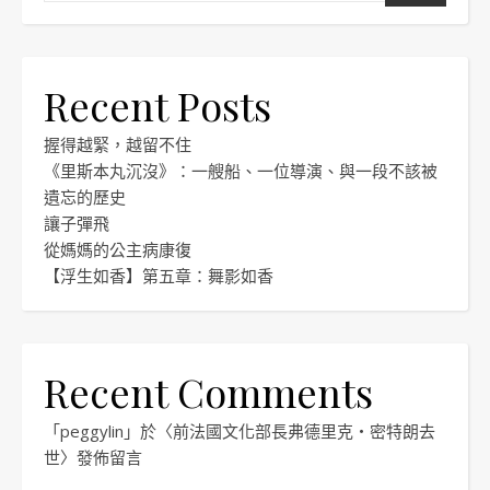
Recent Posts
握得越緊，越留不住
《里斯本丸沉沒》：一艘船、一位導演、與一段不該被
遺忘的歷史
讓子彈飛
從媽媽的公主病康復
【浮生如香】第五章：舞影如香
Recent Comments
「
peggylin
」於〈
前法國文化部長弗德里克・密特朗去
世
〉發佈留言