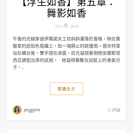
【浮生如香】第五章：
舞影如香
13 7 月, 2025
午後的光線穿過伊萬諾夫工坊斜斜灑落的窗格，映在實
驗室的琥珀色瓶罐上，如一場靜止的餘燼雨。德米特里
站在櫃台後，雙手撐在桌面，目光凝視著剛剛安娜斯塔
西亞調配出來的試紙。 她凝視著飄在試紙上的香氣分
子，...
閱讀全文
peggylin
0 評論