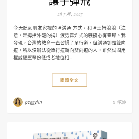
讓子彈飛
28 7 月, 2025
今天聽到朋友家裡的 #溝通 方式，和 #王拇娘娘（注
意，是拇指外翻的拇）疲勞轟炸式的騷擾心有靈犀。我
發現，台灣的教育一直習慣了單行道，但溝通卻是雙向
道，所以沒辦法從單行道轉向雙向道的人，雖然試圖用
權威碾壓輩份低或者地位相...
閱讀全文
peggylin
0 評論