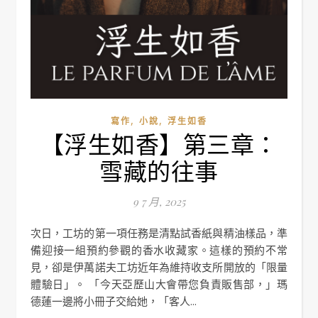
,
,
寫作
小說
浮生如香
【浮生如香】第三章：
雪藏的往事
9 7 月, 2025
次日，工坊的第一項任務是清點試香紙與精油樣品，準
備迎接一組預約參觀的香水收藏家。這樣的預約不常
見，卻是伊萬諾夫工坊近年為維持收支所開放的「限量
體驗日」。 「今天亞歷山大會帶您負責販售部，」瑪
德蓮一邊將小冊子交給她，「客人...