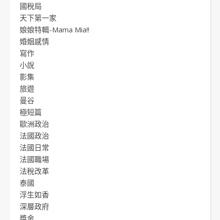
國稅局
天下第一家
娘娘特輯-Mama Mia!!
婚姻感情
寫作
小說
影集
旅遊
曼谷
極短篇
歐洲政治
法國政治
法國日常
法國職場
法稅改革
泰國
浮生如香
深層政府
獎金