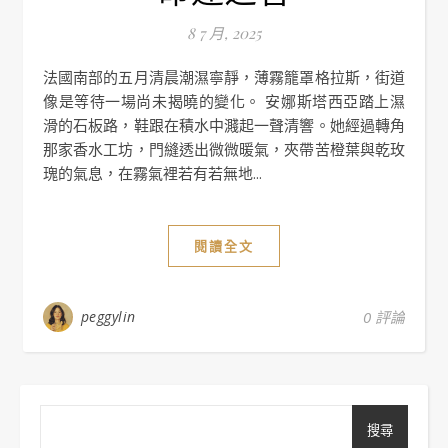
8 7 月, 2025
法國南部的五月清晨潮濕寧靜，薄霧籠罩格拉斯，街道
像是等待一場尚未揭曉的變化。 安娜斯塔西亞踏上濕
滑的石板路，鞋跟在積水中濺起一聲清響。她經過轉角
那家香水工坊，門縫透出微微暖氣，夾帶苦橙葉與乾玫
瑰的氣息，在霧氣裡若有若無地...
閱讀全文
peggylin
0 評論
搜尋