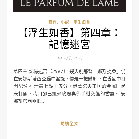
,
,
寫作
小說
浮生如香
【浮生如香】第四章：
記憶迷宮
10 7 月, 2025
第四章 記憶迷宮（2987） 幾天前那聲「娜斯提亞」仍
在安娜斯塔西亞腦中盤旋，像是一把鑰匙，在香氣中打
開記憶。 清晨七點十五分，伊萬諾夫工坊的金屬門尚
未打開，巷口卻已飄來玫瑰與佛手柑交織的香氣。 安
娜斯塔西亞抵...
閱讀全文