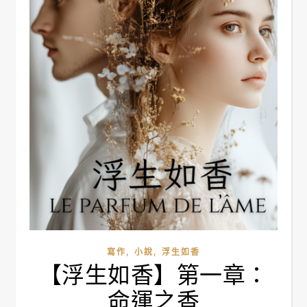
,
,
寫作
小說
浮生如香
【浮生如香】第一章：
命運之香