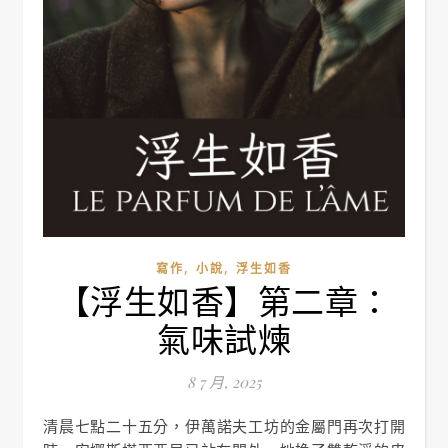
,
,
寫作
小說
浮生如香
【浮生如香】第二章：
氣味試煉
8 7 月, 2025
清晨七點二十五分，伊萬諾夫工坊的金屬門再次打開