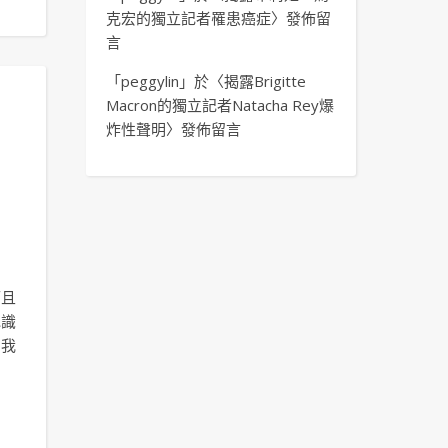
克宏的獨立記者罹患癌症
〉發佈留
言
「
peggylin
」於〈
揭露Brigitte
Macron的獨立記者Natacha Rey爆
炸性聲明
〉發佈留言
而且
認識
，我