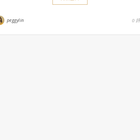
peggylin
0 