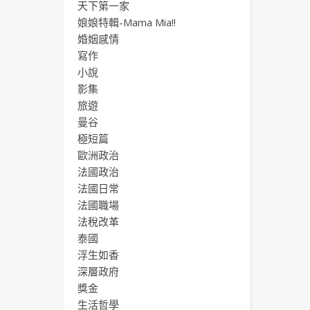
天下第一家
娘娘特輯-Mama Mia!!
婚姻感情
寫作
小說
影集
旅遊
曼谷
極短篇
歐洲政治
法國政治
法國日常
法國職場
法稅改革
泰國
浮生如香
深層政府
獎金
生活哲學