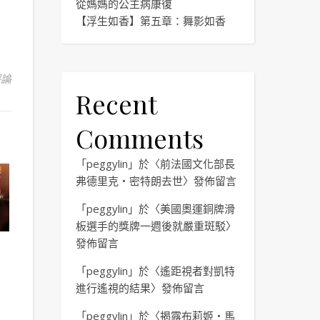
從媽媽的公主病康復
【浮生如香】第五章：舞影如香
評論
Recent
Comments
「
peggylin
」於〈
前法國文化部長
弗德里克・密特朗去世
〉發佈留言
「
peggylin
」於〈
美國奧運銅牌滑
板選手的獎牌一週後就嚴重斑駁
〉
發佈留言
「
peggylin
」於〈
遙距視者對凱特
】
進行遙視的結果
〉發佈留言
）
「
peggylin
」於〈
揭露布莉姬・馬