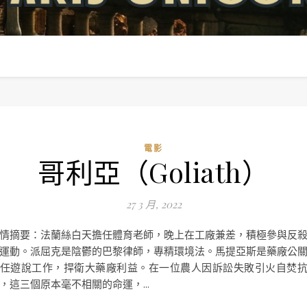
電影
哥利亞（Goliath）
27 3 月, 2022
情摘要：法蘭絲白天擔任體育老師，晚上在工廠兼差，積極參與反
運動。派屈克是陰鬱的巴黎律師，專精環境法。馬提亞斯是藥廠公
任遊說工作，捍衛大藥廠利益。在一位農人因訴訟失敗引火自焚
，這三個原本毫不相關的命運，...