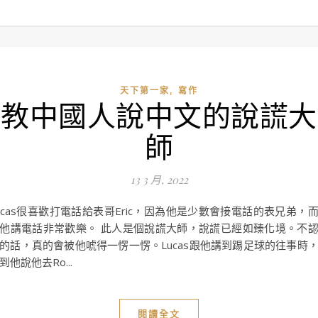
,
天下第一家
寫作
教中國人說中文的說謊大
師
13 3 月, 2022
ucas很喜歡打電話給表哥Eric，因為他是少數會接電話的表兄弟，
他講電話非常歡樂。 此人是個說謊大師，說謊已經如臻化境。不
的話，真的會被他唬得一愣一愣。Lucas跟他講到踢足球的往事時
到他說他去Ro...
閱讀全文