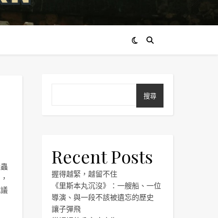
搜尋
Recent Posts
殺蟲
握得越緊，越留不住
關，
《里斯本丸沉沒》：一艘船、一位
抗議
導演、與一段不該被遺忘的歷史
讓子彈飛