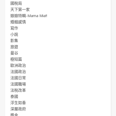
國稅局
天下第一家
娘娘特輯-Mama Mia!!
婚姻感情
寫作
小說
影集
旅遊
曼谷
極短篇
歐洲政治
法國政治
法國日常
法國職場
法稅改革
泰國
浮生如香
深層政府
獎金