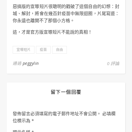
惡搞版的宣導短片很聰明的戳破了這個自由的幻想：封
城、解封，將會在幾百針疫苗中無限迴圈，片尾寫道：
你永遠也離開不了那個小方格。
這，才是官方版宣導短片不能說的真相！
宣導短片
疫苗
自由
通過
peggylin
0 評論
留下一個回覆
發佈留言必須填寫的電子郵件地址不會公開。
必填欄
位標示為
*