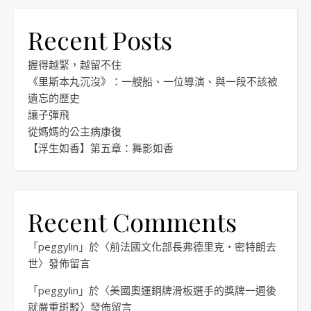
Recent Posts
握得越緊，越留不住
《里斯本丸沉沒》：一艘船、一位導演、與一段不該被
遺忘的歷史
讓子彈飛
從媽媽的公主病康復
【浮生如香】第五章：舞影如香
Recent Comments
「
peggylin
」於〈
前法國文化部長弗德里克・密特朗去
世
〉發佈留言
「
peggylin
」於〈
美國奧運銅牌滑板選手的獎牌一週後
就嚴重斑駁
〉發佈留言