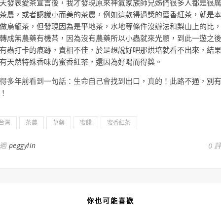
天發表愛茶宣言後，我才發現原來神氣家族師兄姊們很多人都是很
茶農，或者認識小而美的茶農，例如這款得過獎的蜜香紅茶，就是
做烏龍茶，但發現因為是平地茶，水地等條件沒辦法和梨山上的比
轉成無農藥有機茶，因為沒有農藥所以小蟲就來光顧，到此一遊之
有蟲打卡的痕跡，賣相不佳，於是想說好吧那烘培就看不出來，結
有天然特殊香味的蜜香紅茶，還因為好喝而得獎。
得多年前看到一句話：生命自己會找到出口，真的！此路不通，別
！
台灣
茶農
草藥
蜜餞
蜜香紅茶
通過
peggylin
0 
你也可能喜歡