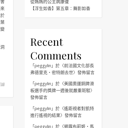
厲害
從媽媽的公主病康復
本來
【浮生如香】第五章：舞影如香
，於
後葉
果變
Recent
有洞
Comments
「
peggylin
」於〈
前法國文化部長
弗德里克・密特朗去世
〉發佈留言
「
peggylin
」於〈
美國奧運銅牌滑
評論
板選手的獎牌一週後就嚴重斑駁
〉
發佈留言
「
peggylin
」於〈
遙距視者對凱特
進行遙視的結果
〉發佈留言
「
peggylin
」於〈
揭露布莉姬・馬