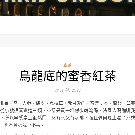
旅遊
烏龍底的蜜香紅茶
17 11 月, 2022
北有三寶：人參、貂皮、烏拉草，我最愛的三寶是：茶、蜜餞、草
從小就很喜歡這三類，茶都是買一堆然後輪流喝，法國人喝咖啡
，所以早餐桌上很熱鬧，又有茶又有咖啡，而且偶爾晚上喝了茶
，也不會讓我睡不著。