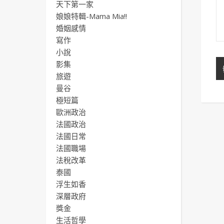
天下第一家
娘娘特輯-Mama Mia!!
婚姻感情
寫作
小說
影集
旅遊
曼谷
極短篇
歐洲政治
法國政治
法國日常
法國職場
法稅改革
泰國
浮生如香
深層政府
獎金
生活哲學