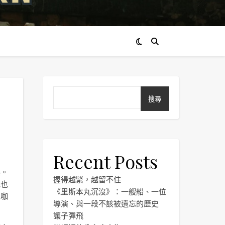
搜尋
Recent Posts
藥。
握得越緊，越留不住
我也
《里斯本丸沉沒》：一艘船、一位
或咖
導演、與一段不該被遺忘的歷史
讓子彈飛