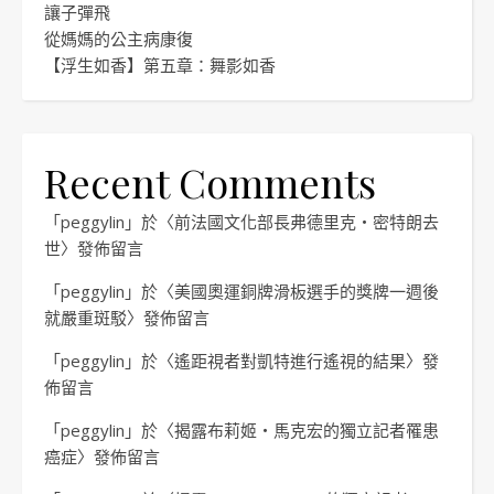
讓子彈飛
從媽媽的公主病康復
【浮生如香】第五章：舞影如香
Recent Comments
「
peggylin
」於〈
前法國文化部長弗德里克・密特朗去
世
〉發佈留言
「
peggylin
」於〈
美國奧運銅牌滑板選手的獎牌一週後
就嚴重斑駁
〉發佈留言
「
peggylin
」於〈
遙距視者對凱特進行遙視的結果
〉發
佈留言
「
peggylin
」於〈
揭露布莉姬・馬克宏的獨立記者罹患
癌症
〉發佈留言