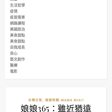
生活哲學
疫情
疫苗傷害
網路課程
美國政治
美食甜點
美食甜點
自我成長
良心
藝文創作
醫療
電影
,
台灣日常
娘娘特輯-MAMA MIA!!
娘娘365：雖近猶遠