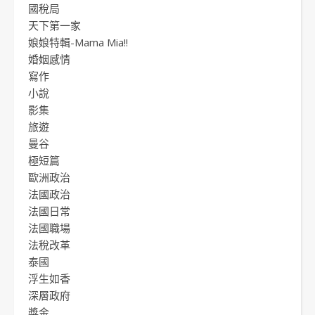
國稅局
天下第一家
娘娘特輯-Mama Mia!!
婚姻感情
寫作
小說
影集
旅遊
曼谷
極短篇
歐洲政治
法國政治
法國日常
法國職場
法稅改革
泰國
浮生如香
深層政府
獎金