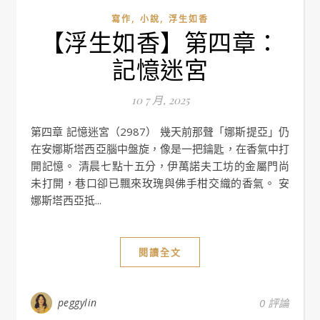
,
,
寫作
小說
浮生如香
【浮生如香】第四章：
記憶迷宮
10 7 月, 2025
第四章 記憶迷宮（2987） 幾天前那聲「娜斯提亞」仍
在安娜斯塔西亞腦中盤旋，像是一把鑰匙，在香氣中打
開記憶。 清晨七點十五分，伊萬諾夫工坊的金屬門尚
未打開，巷口卻已飄來玫瑰與佛手柑交織的香氣。 安
娜斯塔西亞抵...
閱讀全文
peggylin
0 評論