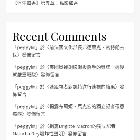
【浮生如香】第五章：舞影如香
Recent Comments
「
peggylin
」於〈
前法國文化部長弗德里克・密特朗去
世
〉發佈留言
「
peggylin
」於〈
美國奧運銅牌滑板選手的獎牌一週後
就嚴重斑駁
〉發佈留言
「
peggylin
」於〈
遙距視者對凱特進行遙視的結果
〉發
佈留言
「
peggylin
」於〈
揭露布莉姬・馬克宏的獨立記者罹患
癌症
〉發佈留言
「
peggylin
」於〈
揭露Brigitte Macron的獨立記者
Natacha Rey爆炸性聲明
〉發佈留言