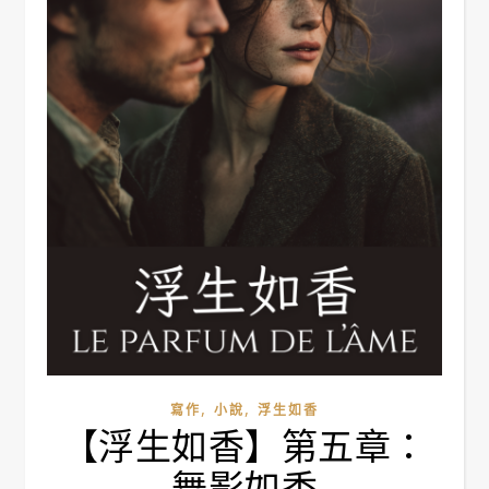
,
,
寫作
小說
浮生如香
【浮生如香】第五章：
舞影如香