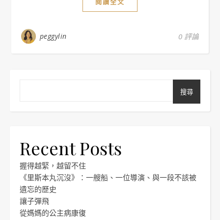
閱讀全文
peggylin
0 評論
搜尋
Recent Posts
握得越緊，越留不住
《里斯本丸沉沒》：一艘船、一位導演、與一段不該被
遺忘的歷史
讓子彈飛
從媽媽的公主病康復