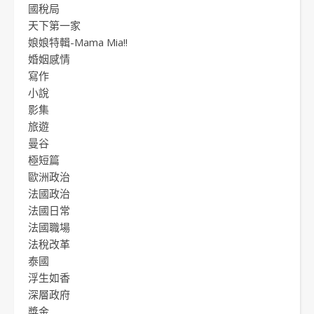
國稅局
天下第一家
娘娘特輯-Mama Mia!!
婚姻感情
寫作
小說
影集
旅遊
曼谷
極短篇
歐洲政治
法國政治
法國日常
法國職場
法稅改革
泰國
浮生如香
深層政府
獎金