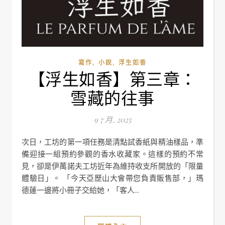
,
,
寫作
小說
浮生如香
【浮生如香】第三章：
雪藏的往事
9 7 月, 2025
次日，工坊的第一項任務是清點試香紙與精油樣品，準
備迎接一組預約參觀的香水收藏家。這樣的預約不常
見，卻是伊萬諾夫工坊近年為維持收支所開放的「限量
體驗日」。 「今天亞歷山大會帶您負責販售部，」瑪
德蓮一邊將小冊子交給她，「客人...