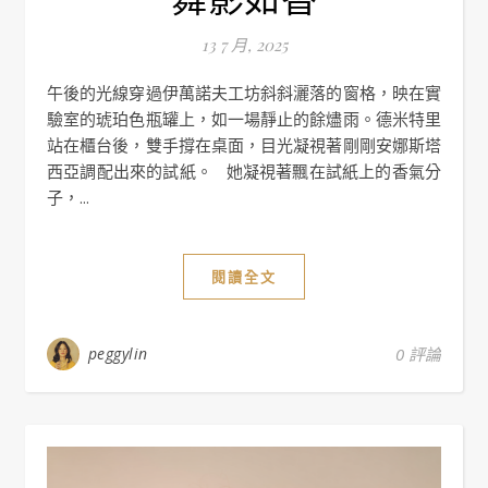
13 7 月, 2025
午後的光線穿過伊萬諾夫工坊斜斜灑落的窗格，映在實
驗室的琥珀色瓶罐上，如一場靜止的餘燼雨。德米特里
站在櫃台後，雙手撐在桌面，目光凝視著剛剛安娜斯塔
西亞調配出來的試紙。 她凝視著飄在試紙上的香氣分
子，...
閱讀全文
peggylin
0 評論