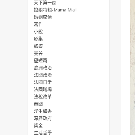
天下第一家
娘娘特輯-Mama Mia!!
婚姻感情
寫作
小說
影集
旅遊
曼谷
極短篇
歐洲政治
法國政治
法國日常
法國職場
法稅改革
泰國
浮生如香
深層政府
獎金
生活哲學