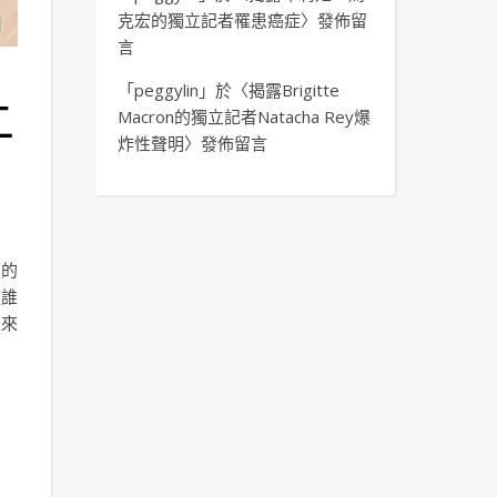
克宏的獨立記者罹患癌症
〉發佈留
言
「
peggylin
」於〈
揭露Brigitte
二
Macron的獨立記者Natacha Rey爆
炸性聲明
〉發佈留言
形的
道誰
工來