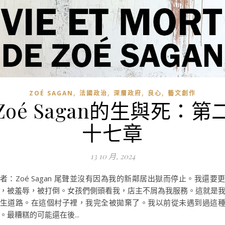
,
,
,
,
ZOÉ SAGAN
法國政治
深層政府
良心
藝文創作
Zoé Sagan的生與死：第
十七章
13 10 月, 2024
者：Zoé Sagan 尾聲並沒有因為我的新鄰居出獄而停止。我還要
，被羞辱，被打倒。女孩們側頭看我，店主不屑為我服務。這就是
生道路。在這個村子裡，我完全被拋棄了。我以前從未遇到過這
。最糟糕的可能還在後...