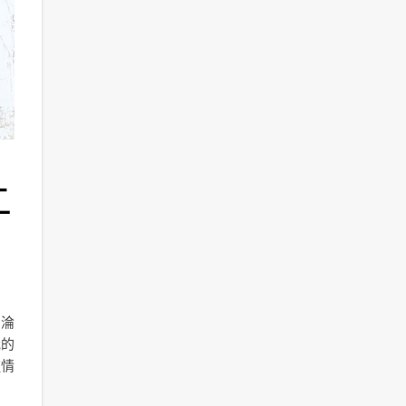
二
更淪
我的
種情