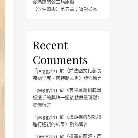
從媽媽的公主病康復
【浮生如香】第五章：舞影如香
Recent
Comments
「
peggylin
」於〈
前法國文化部長
弗德里克・密特朗去世
〉發佈留言
「
peggylin
」於〈
美國奧運銅牌滑
板選手的獎牌一週後就嚴重斑駁
〉
發佈留言
「
peggylin
」於〈
遙距視者對凱特
進行遙視的結果
〉發佈留言
「
peggylin
」於〈
揭露布莉姬・馬