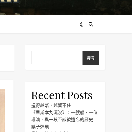
搜尋
Recent Posts
握得越緊，越留不住
《里斯本丸沉沒》：一艘船、一位
導演、與一段不該被遺忘的歷史
讓子彈飛