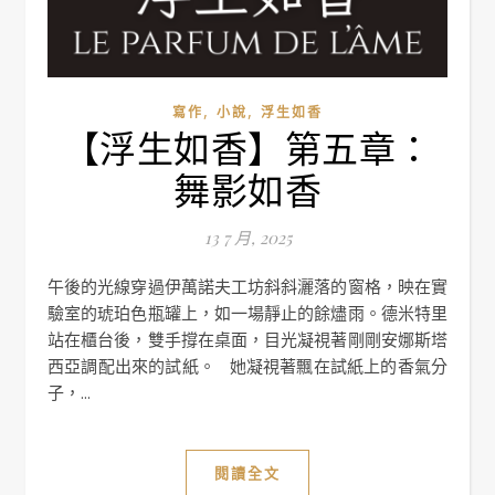
,
,
寫作
小說
浮生如香
【浮生如香】第五章：
舞影如香
13 7 月, 2025
午後的光線穿過伊萬諾夫工坊斜斜灑落的窗格，映在實
驗室的琥珀色瓶罐上，如一場靜止的餘燼雨。德米特里
站在櫃台後，雙手撐在桌面，目光凝視著剛剛安娜斯塔
西亞調配出來的試紙。 她凝視著飄在試紙上的香氣分
子，...
閱讀全文