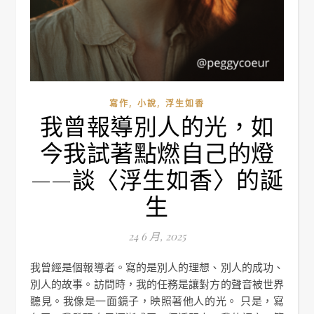
,
,
寫作
小說
浮生如香
我曾報導別人的光，如
今我試著點燃自己的燈
——談〈浮生如香〉的誕
生
24 6 月, 2025
我曾經是個報導者。寫的是別人的理想、別人的成功、
別人的故事。訪問時，我的任務是讓對方的聲音被世界
聽見。我像是一面鏡子，映照著他人的光。 只是，寫