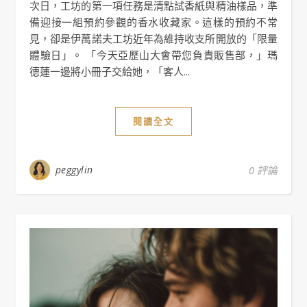
次日，工坊的第一項任務是清點試香紙與精油樣品，準
備迎接一組預約參觀的香水收藏家。這樣的預約不常
見，卻是伊萬諾夫工坊近年為維持收支所開放的「限量
體驗日」。 「今天亞歷山大會帶您負責販售部，」瑪
德蓮一邊將小冊子交給她，「客人...
閱讀全文
peggylin
0 評論