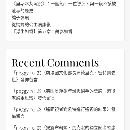
《里斯本丸沉沒》：一艘船、一位導演、與一段不該被
遺忘的歷史
讓子彈飛
從媽媽的公主病康復
【浮生如香】第五章：舞影如香
Recent Comments
「
peggylin
」於〈
前法國文化部長弗德里克・密特朗去
世
〉發佈留言
「
peggylin
」於〈
美國奧運銅牌滑板選手的獎牌一週後
就嚴重斑駁
〉發佈留言
「
peggylin
」於〈
遙距視者對凱特進行遙視的結果
〉發
佈留言
「
peggylin
」於〈
揭露布莉姬・馬克宏的獨立記者罹患