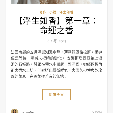
,
,
寫作
小說
浮生如香
【浮生如香】第一章：
命運之香
8 7 月, 2025
法國南部的五月清晨潮濕寧靜，薄霧籠罩格拉斯，街道
像是等待一場尚未揭曉的變化。 安娜斯塔西亞踏上濕
滑的石板路，鞋跟在積水中濺起一聲清響。她經過轉角
那家香水工坊，門縫透出微微暖氣，夾帶苦橙葉與乾玫
瑰的氣息，在霧氣裡若有若無地...
閱讀全文
peggylin
0 評論