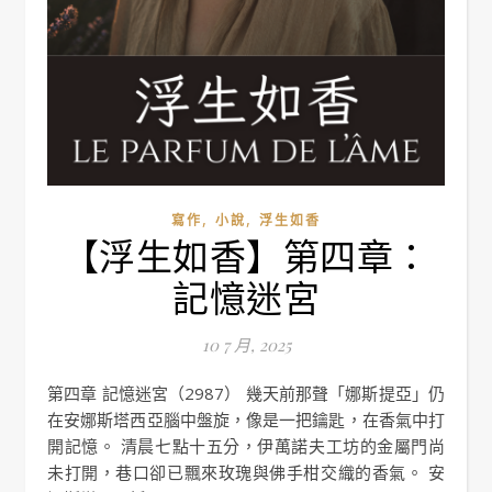
,
,
寫作
小說
浮生如香
【浮生如香】第四章：
記憶迷宮
10 7 月, 2025
第四章 記憶迷宮（2987） 幾天前那聲「娜斯提亞」仍
在安娜斯塔西亞腦中盤旋，像是一把鑰匙，在香氣中打
開記憶。 清晨七點十五分，伊萬諾夫工坊的金屬門尚
未打開，巷口卻已飄來玫瑰與佛手柑交織的香氣。 安