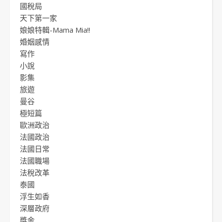
國稅局
天下第一家
娘娘特輯-Mama Mia!!
婚姻感情
寫作
小說
影集
旅遊
曼谷
極短篇
歐洲政治
法國政治
法國日常
法國職場
法稅改革
泰國
浮生如香
深層政府
獎金